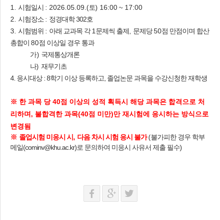
1.
시험일시
: 2026.05.09.(
토
)
16:00
~ 17:00
2.
시험장소
:
정경대학 302호
3.
시험범위
:
아래 교과목 각
1
문제씩 출제
,
문제당
50
점 만점이며 합산
총합이
80
점 이상일 경우 통과
가)
국제통상개론
나) 재무기초
4. 응시대상 :
8학기 이상 등록하고, 졸업논문 과목을 수강신청한 재학생
※ 한 과목 당 40점 이상의 성적 획득시 해당 과목은 합격으로 처
리하며, 불합격한 과목(40점 미만)만 재
시험
에 응시하는 방식으로
변경됨
※
졸업
시험
미응시 시
,
다음 차시
시험
응시 불가
(
불가피한 경우
학부
메일(cominv@khu.ac.kr)로 문의하여 미응시 사유서 제출 필수
)