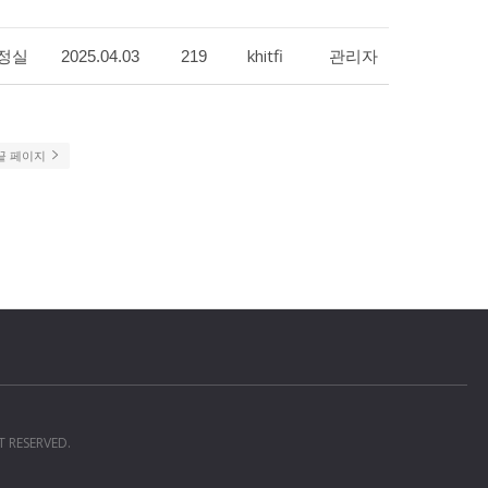
정실
khitfi
관리자
2025.04.03
219
끝 페이지
T RESERVED.