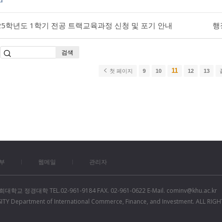
25학년도 1학기 전공 트랙교육과정 신청 및 포기 안내
행
검색
11
첫 페이지
9
10
12
13
부
웹메일
관리자
경대학 TEL.02-961-9184 FAX. 02-961-0622 E-Mail. cominv@khu.ac.kr
TY Department of International Commerce, Finance, and Investment. ALL RIGH