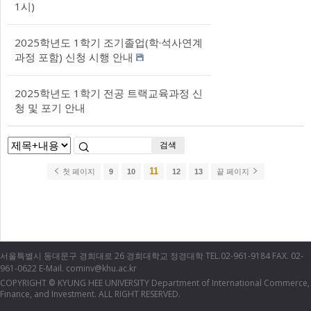
1시)
2025학년도 1학기 조기졸업(학·석사연계
과정 포함) 신청 시행 안내
2025학년도 1학기 전공 트랙교육과정 신
청 및 포기 안내
검색
11
첫 페이지
9
10
12
13
끝 페이지
서울특별시 동대문구 경희대로 26 경희대학교 정경대학 TEL.02-961-9184 FAX. 02-
961-0622 E-Mail. cominv@khu.ac.kr
COPYRIGHT
KYUNG HEE UNIVERSITY Department of International Commerce,
©
Finance, and Investment. ALL RIGHT RESERVED.