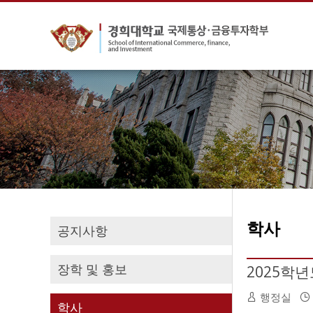
학사
공지사항
장학 및 홍보
2025학
행정실
학사