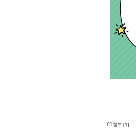
첨부 [
1
]