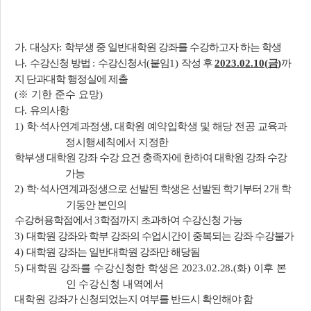
가
대상자
학부생 중 일반대학원 강좌를 수강하고자 하는 학생
.
:
나
수강신청 방법
수강신청서
붙임
작성 후
금
까
.
:
(
1)
2023.02.10(
)
지 단과대학 행정실에 제출
※
기한 준수 요망
(
)
다
유의사항
.
학
석사연계과정생
대학원 예약입학생 및 해당 전공 교육과
1)
·
,
정시행세칙에서 지정한
학부생
대학원 강좌 수강 요건 충족자에 한하여 대학원 강좌 수강
가능
학
석사연계과정생으로 선발된 학생은 선발된 학기부터
개 학
2)
·
2
기동안 본인의
수강허용학점에서
학점까지 초과하여 수강신청 가능
3
대학원 강좌와 학부 강좌의 수업시간이 중복되는 강좌 수강불가
3)
대학원 강좌는 일반대학원 강좌만 해당됨
4)
대학원 강좌를 수강신청한 학생은
화
이후 본
5)
2023.02.28.(
)
인 수강신청 내역에서
대학원
강좌가 신청되었는지 여부를 반드시 확인해야 함