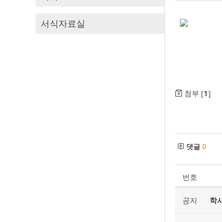
서식자료실
첨부 [
1
]
댓글
0
번호
공지
학사