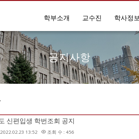
메뉴 건너뛰기
학부소개
교수진
학사정
공지사항
항
년도 신편입생 학번조회 공지
2022.02.23 13:52
조회 수 : 456