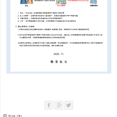
첨부 [
3
]