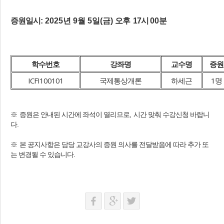
증원일시
: 2025년 9월 5일(금)
오후
17
시
00
분
학수번호
강좌명
교수명
증원
ICFI100101
국제통상개론
하세근
1명
※
증원은 안내된 시간에 좌석이 열리므로
,
시간 맞춰 수강신청 바랍니
다
.
※
본 공지사항
은 담당 교강사의 증원 의사를 전달받음에 따라 추가 또
는 변경될 수 있습니다
.