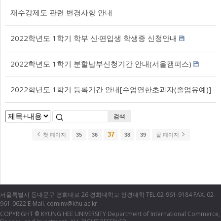
재수강제도 관련 변경사항 안내
2022학년도 1학기 학부 신·편입생 학생증 신청안내
2022학년도 1학기 분할납부신청기간 안내(서울캠퍼스)
2022학년도 1학기 등록기간 안내[수업연한초과자(졸업유예)]
검색
37
첫 페이지
35
36
38
39
끝 페이지
서울특별시 동대문구 경희대로 26 경희대학교 정경대학 TEL.02-961-9184 FAX. 02-
961-0622 E-Mail. cominv@khu.ac.kr
COPYRIGHT
KYUNG HEE UNIVERSITY Department of International Commerce,
©