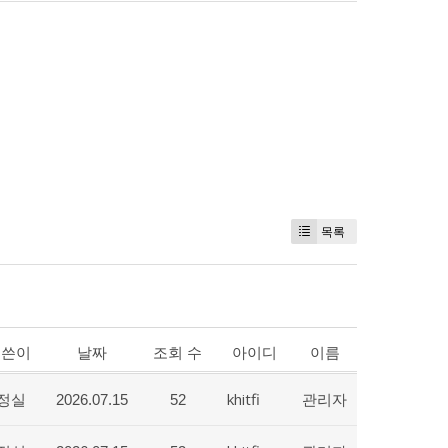
목록
글쓴이
날짜
조회 수
아이디
이름
정실
khitfi
관리자
2026.07.15
52