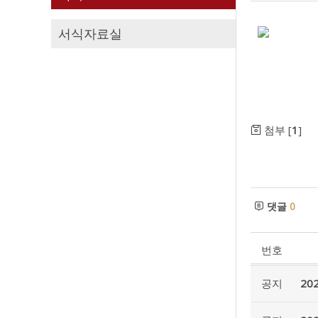
서식자료실
첨부 [
1
]
댓글
0
번호
공지
20