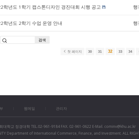
22학년도 1학기 캡스톤디자인 경진대회 시행 공고
행
22학년도 2학기 수업 운영 안내
행
검색
32
첫 페이지
30
31
33
34
부
웹메일
관리자
경대학 TEL.02-961-9184 FAX. 02-961-0622 E-Mail. cominv@khu.ac.kr
TY Department of International Commerce, Finance, and Investment. ALL RIGH