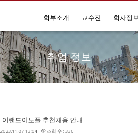
메뉴 건너뛰기
학부소개
교수진
학사정
취업 정보
보
] 이랜드이노플 추천채용 안내
2023.11.07 13:04
조회 수 : 330