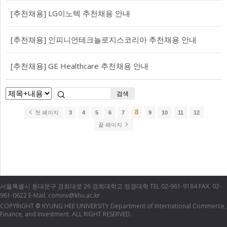
[추천채용] LG이노텍 추천채용 안내
[추천채용] 인피니언테크놀로지스코리아 추천채용 안내
[추천채용] GE Healthcare 추천채용 안내
검색
8
첫 페이지
3
4
5
6
7
9
10
11
12
끝 페이지
서울특별시 동대문구 경희대로 26 경희대학교 정경대학 TEL.02-961-9184 FAX. 02-
961-0622 E-Mail. cominv@khu.ac.kr
COPYRIGHT
KYUNG HEE UNIVERSITY Department of International Commerce,
©
Finance, and Investment. ALL RIGHT RESERVED.