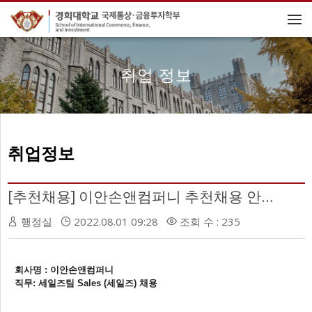
메뉴 건너뛰기
취업 정보
취업정보
[추천채용] 이안손앤컴퍼니 추천채용 안내
행정실
2022.08.01 09:28
조회 수 : 235
회사명
:
이안손앤컴퍼니
직무
:
세일즈팀 Sales (세일즈) 채용