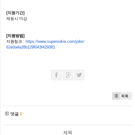
[
지원기간
]
채용시 마감
[
지원방법
]
지원링크
:
https://www.superookie.
com/jobs/
62e0a4a28b129f043f429381
목록
댓글
0
제목