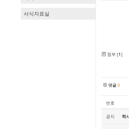
서식자료실
첨부 [
1
]
댓글
0
번호
공지
학사