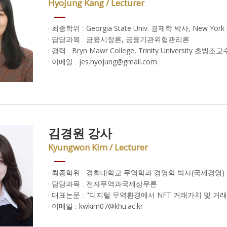
Hyojung Kang / Lecturer
· 최종학위 ː Georgia State Univ. 경제학 박사, New 
· 담당과목 ː 금융시장론, 금융기관위험관리론
· 경력 ː Bryn Mawr College, Trinity University 초빙조교
· 이메일 ː jes.hyojung@gmail.com
김경원 강사
Kyungwon Kim / Lecturer
· 최종학위 ː 경희대학교 무역학과 경영학 박사(국제경영)
· 담당과목 ː 전자무역과국제상무론
· 대표논문 ː "디지털 무역환경에서 NFT 거래가치 및 거래지
· 이메일 ː kwkim07@khu.ac.kr