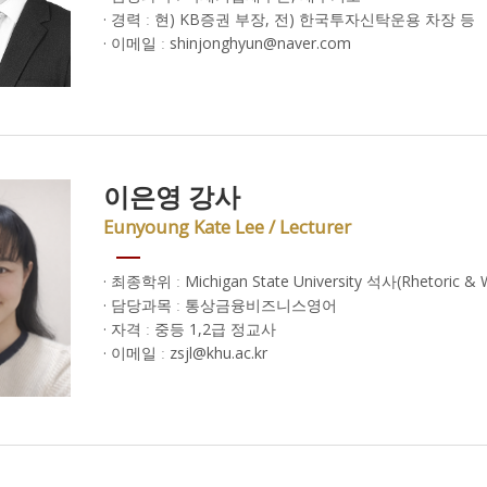
· 경력 ː 현) KB증권 부장, 전) 한국투자신탁운용 차장 등
· 이메일 ː shinjonghyun@naver.com
이은영 강사
Eunyoung Kate Lee / Lecturer
· 최종학위 ː Michigan State University 석사(Rhetoric & W
· 담당과목 ː 통상금융비즈니스영어
· 자격 ː 중등 1,2급 정교사
· 이메일 ː zsjl@khu.ac.kr