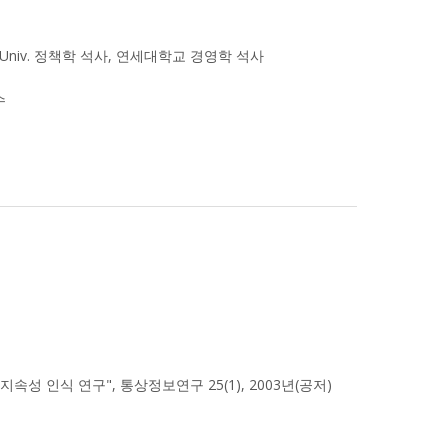
York Univ. 정책학 석사, 연세대학교 경영학 석사
수
속성 인식 연구", 통상정보연구 25(1), 2003년(공저)