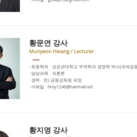
황문연 강사
Munyeon Hwang / Lecturer
· 최종학위 ː 성균관대학교 무역학과 경영학 박사(국제금
· 담당과목 ː 외환론
· 경력 ː 전) 금융감독원 국장
· 이메일 ː hmy1246@hanmail.net
황지영 강사