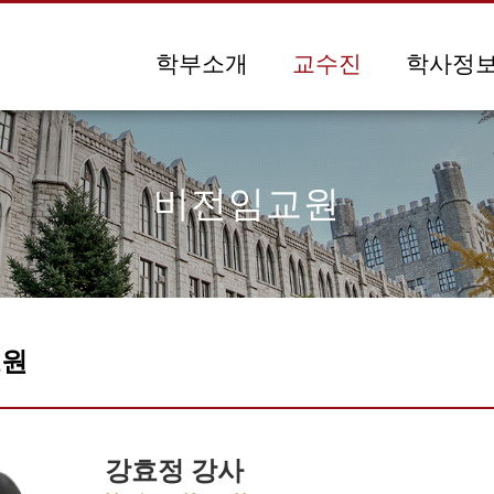
메뉴 건너뛰기
학부소개
교수진
학사정
비전임교원
교원
강효정 강사